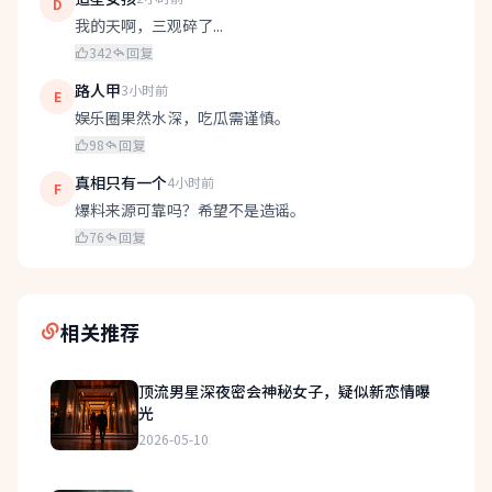
D
我的天啊，三观碎了...
342
回复
路人甲
3小时前
E
娱乐圈果然水深，吃瓜需谨慎。
98
回复
真相只有一个
4小时前
F
爆料来源可靠吗？希望不是造谣。
76
回复
相关推荐
顶流男星深夜密会神秘女子，疑似新恋情曝
光
2026-05-10