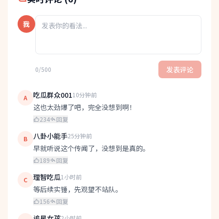
我
发表评论
0/500
吃瓜群众001
10分钟前
A
这也太劲爆了吧，完全没想到啊！
234
回复
八卦小能手
25分钟前
B
早就听说这个传闻了，没想到是真的。
189
回复
理智吃瓜
1小时前
C
等后续实锤，先观望不站队。
156
回复
追星女孩
2小时前