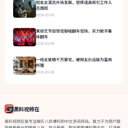
知名女演员片场发飙，怒摔道具柜引工作人
员围观
2026-05-09
某综艺节目惊现假唱翻车现场，实力歌手集
体翻车
2026-05-09
一线女星晒千万豪宅，被网友扒出疑为富商
所赠
2026-05-08
黑料视频在
黑料视频在是专注娱乐八卦爆料的中文资讯网站，致力于为用户提
供最新最全的明星八卦、热点新闻、聊天截图爆料等内容，打造最