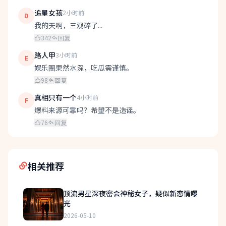
追星女孩
2小时前
D
我的天啊，三观碎了...
342
回复
路人甲
3小时前
E
娱乐圈果然水深，吃瓜需谨慎。
98
回复
真相只有一个
4小时前
F
爆料来源可靠吗？希望不是造谣。
76
回复
相关推荐
顶流男星深夜密会神秘女子，疑似新恋情曝
光
2026-05-10