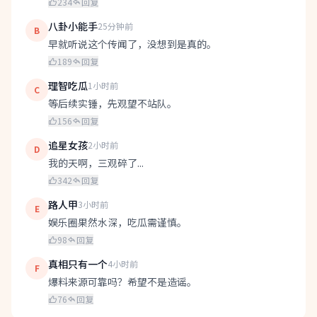
234
回复
八卦小能手
25分钟前
B
早就听说这个传闻了，没想到是真的。
189
回复
理智吃瓜
1小时前
C
等后续实锤，先观望不站队。
156
回复
追星女孩
2小时前
D
我的天啊，三观碎了...
342
回复
路人甲
3小时前
E
娱乐圈果然水深，吃瓜需谨慎。
98
回复
真相只有一个
4小时前
F
爆料来源可靠吗？希望不是造谣。
76
回复