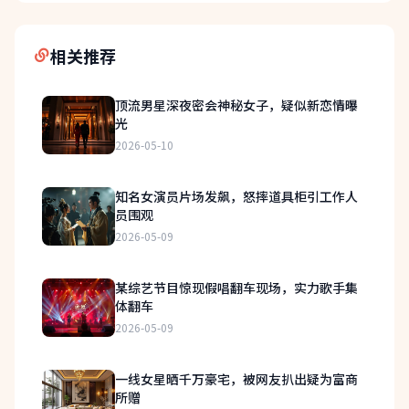
相关推荐
顶流男星深夜密会神秘女子，疑似新恋情曝
光
2026-05-10
知名女演员片场发飙，怒摔道具柜引工作人
员围观
2026-05-09
某综艺节目惊现假唱翻车现场，实力歌手集
体翻车
2026-05-09
一线女星晒千万豪宅，被网友扒出疑为富商
所赠